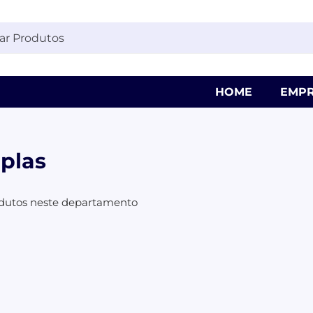
HOME
EMPR
plas
dutos neste departamento