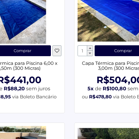
Comprar
Comprar
rmica para Piscina 6,00 x
Capa Térmica para Piscin
3,50m (300 Micras)
3,00m (300 Micra
R$441,00
R$504,0
e
R$88,20
sem juros
5x
de
R$100,80
sem 
18,95
via Boleto Bancário
ou
R$478,80
via Boleto 