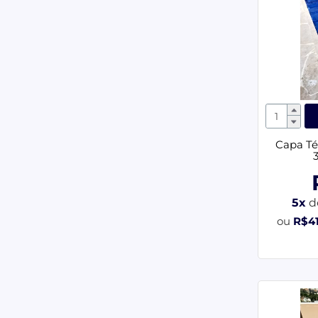
Capa Té
5x
d
ou
R$4