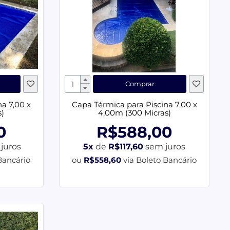
Comprar
a 7,00 x
Capa Térmica para Piscina 7,00 x
s)
4,00m (300 Micras)
0
R$588,00
juros
5x
de
R$117,60
sem juros
Bancário
ou
R$558,60
via Boleto Bancário