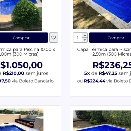
Comprar
Comprar
mica para Piscina 10,00 x
Capa Térmica para Piscin
,00m (300 Micras)
2,50m (300 Micras
$1.050,00
R$236,2
e
R$210,00
sem juros
5x
de
R$47,25
sem j
97,50
via Boleto Bancário
ou
R$224,44
via Boleto 