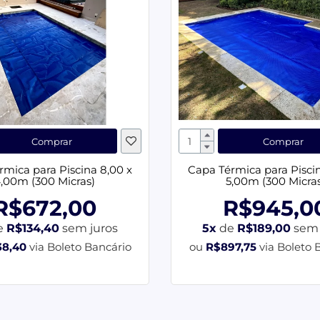
Comprar
Comprar
rmica para Piscina 8,00 x
Capa Térmica para Piscin
,00m (300 Micras)
5,00m (300 Micra
R$672,00
R$945,0
e
R$134,40
sem juros
5x
de
R$189,00
sem 
38,40
via Boleto Bancário
ou
R$897,75
via Boleto 