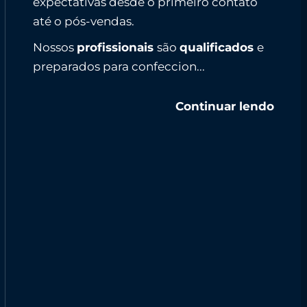
expectativas desde o primeiro contato
até o pós-vendas.
Nossos
profissionais
são
qualificados
e
preparados para confeccion...
Continuar lendo