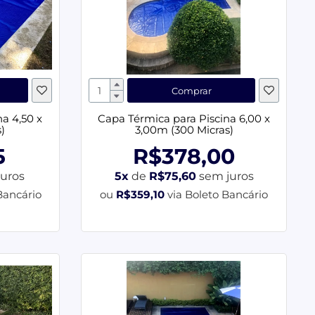
Comprar
a 4,50 x
Capa Térmica para Piscina 6,00 x
)
3,00m (300 Micras)
5
R$378,00
uros
5x
de
R$75,60
sem juros
Bancário
ou
R$359,10
via Boleto Bancário