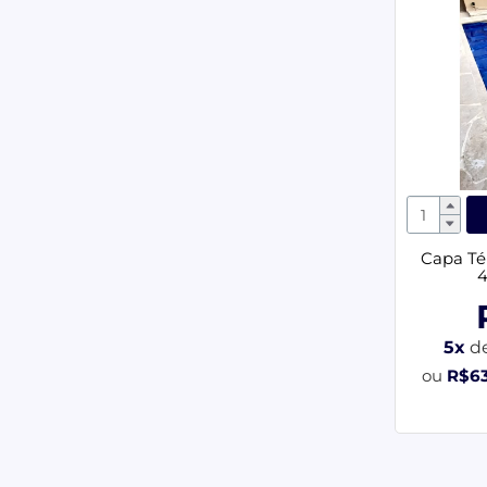
Capa Té
4
5x
d
ou
R$6