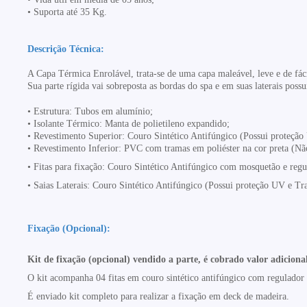
• Suporta até 35 Kg.
Descrição Técnica:
A Capa Térmica Enrolável, trata-se de uma capa maleável, leve e de fác
Sua parte rígida vai sobreposta as bordas do spa e em suas laterais pos
•
Estrutura: Tubos em alumínio;
• Isolante Térmico:
Manta de polietileno expandido
;
• Revestimento Superior:
Couro Sintético Antifúngico (Possui proteçã
• Revestimento Inferior:
PVC com tramas em poliéster
na cor preta (Não
•
Fitas para fixação:
Couro Sintético Antifúngico com mosquetão e regu
• Saias Laterais:
Couro Sintético Antifúngico (Possui proteção UV e Tr
Fixação (Opcional):
Kit de fixação (opcional) vendido a parte, é cobrado valor adiciona
O kit acompanha 04 fitas em couro sintético antifúngico com regulador
É enviado kit completo para realizar a fixação em deck de madeira.