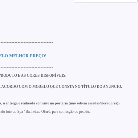
-----------------------------------
PELO MELHOR PREÇO!
-----------------------------------
RODUTO E AS CORES DISPONÍVEIS.
E ACORDO COM O MODELO QUE CONSTA NO TÍTULO DO ANÚNCIO.
rega é realizada somente na portaria (não sobem escadas/elevadores)).
ndo foto do Spa / Banheira / Ofurô, para confecção do pedido.