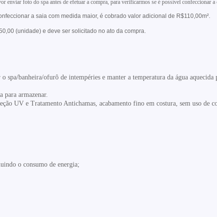
vor enviar foto do spa antes de efetuar a compra, para verificarmos se é possível confeccionar a 
nfeccionar a saia com medida maior, é cobrado valor adicional de R$110,00m².
150,00 (unidade) e deve ser solicitado no ato da compra.
r o
spa/banheira/ofurô de intempéries e manter a temperatura da água aquecida
ta para
armazenar.
oteção UV e
Tratamento Antichamas, acabamento fino em costura, sem uso de c
nuindo o consumo de energia;