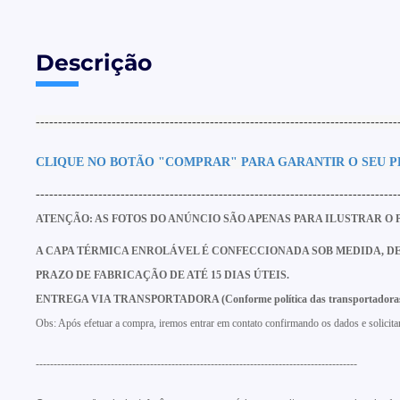
Descrição
---------------------------------------------------------------------------------
CLIQUE
NO BOTÃO "COMPRA
R" PARA GARANTIR O SEU 
---------------------------------------------------------------------------------
ATENÇÃO: AS FOTOS DO ANÚNCIO SÃO APENAS PARA ILUSTRAR O P
A CAPA TÉRMICA ENROLÁVEL É CONFECCIONADA SOB MEDIDA, D
PRAZO DE FABRICAÇÃO DE ATÉ 15 DIAS ÚTEIS.
ENTREGA VIA TRANSPORTADORA (Conforme política das transportadoras, a ent
Obs: Após efetuar a compra, iremos entrar em contato confirmando os dados e solicita
------------------------------------------------------------------------------------------