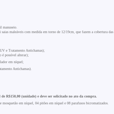
il manuseio.
sui saias maleáveis com medida em torno de 12/19cm, que fazem a cobertura das l
o UV e Tratamento Antichamas)
;
 é possível alterar);
lador em níquel;
atamento Antichamas).
l de R$150,00 (unidade) e deve ser solicitado no ato da compra.
 e mosquetão em níquel, 04 pitões em níquel e 08 parafusos bicromatizados.