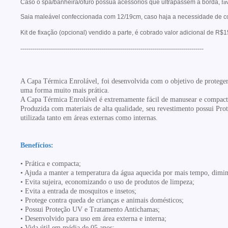
Caso o spa/banheira/ofurô possua acessórios que ultrapassem a borda,
fa
Saia maleável confeccionada com 12/19cm, caso haja a necessidade de co
Kit de fixação (opcional) vendido a parte, é cobrado valor adicional de R$
------------------------------------------------------------------------------------------
A Capa Térmica Enrolável, foi desenvolvida com o objetivo de protege
uma forma muito
mais prática.
A Capa Térmica Enrolável é extremamente fácil de manusear e compac
Produzida com materiais de alta qualidade, seu revestimento possui Pr
utilizada tanto em áreas
externas como internas.
Benefícios:
• Prática e compacta;
• Ajuda a manter a temperatura da água aquecida por mais tempo, dimi
• Evita sujeira, economizando o uso de produtos de limpeza;
• Evita a entrada de mosquitos e insetos;
• Protege contra queda de crianças e animais domésticos;
• Possui Proteção UV e Tratamento Antichamas;
• Desenvolvido para uso em área externa e interna;
• Vida útil em média de 05 anos;