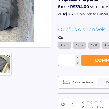
5x
de
R$394,00
sem juros
ou
R$1.871,50
via Boleto Bancár
Opções disponíveis
Cor
Preto
Cinza
Café
Az
COMP
Calcular frete
0 comentários