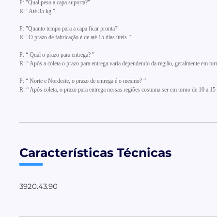
P: "Qual peso a capa suporta?"
R: "Até 35 kg."
P: "Quanto tempo para a capa ficar pronta?"
R: "O prazo de fabricação é de até 15 dias úteis.”
P: “ Qual o prazo para entrega? ”
R: “ Após a coleta o prazo para entrega varia dependendo da região, geralmente em torno
P: “ Norte e Nordeste, o prazo de entrega é o mesmo? ”
R: “ Após coleta, o prazo para entrega nessas regiões costuma ser em torno de 10 a 15 d
Características Técnicas
3920.43.90