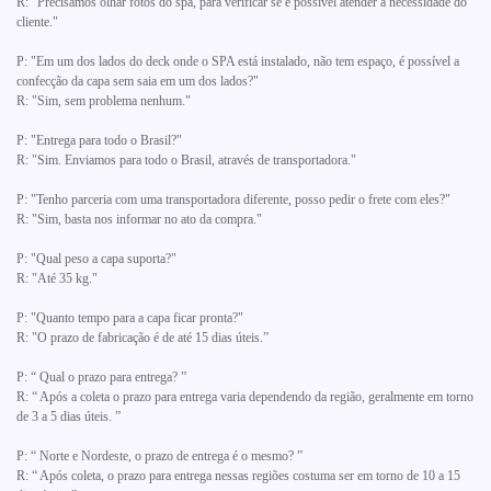
R: "Precisamos olhar fotos do spa, para verificar se é possível atender a necessidade do
cliente."
P: "Em um dos lados do deck onde o SPA está instalado, não tem espaço, é possível a
confecção da capa sem saia em um dos lados?"
R: "Sim, sem problema nenhum."
P: "Entrega para todo o Brasil?"
R: "Sim. Enviamos para todo o Brasil, através de transportadora."
P: "Tenho parceria com uma transportadora diferente, posso pedir o frete com eles?"
R: "Sim, basta nos informar no ato da compra."
P: "Qual peso a capa suporta?"
R: "Até 35 kg."
P: "Quanto tempo para a capa ficar pronta?"
R: "O prazo de fabricação é de até 15 dias úteis.”
P: “ Qual o prazo para entrega? ”
R: “ Após a coleta o prazo para entrega varia dependendo da região, geralmente em torno
de 3 a 5 dias úteis. ”
P: “ Norte e Nordeste, o prazo de entrega é o mesmo? ”
R: “ Após coleta, o prazo para entrega nessas regiões costuma ser em torno de 10 a 15