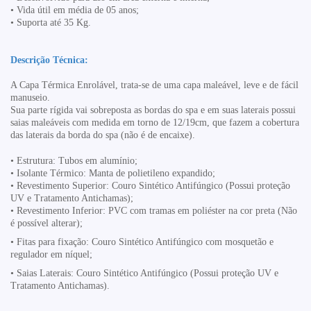
• Vida útil em média de 05 anos;
• Suporta até 35 Kg.
Descrição Técnica:
A Capa Térmica Enrolável, trata-se de uma capa maleável, leve e de fácil
manuseio.
Sua parte rígida vai sobreposta as bordas do spa e em suas laterais possui
saias maleáveis com medida em torno de 12/19cm, que fazem a cobertura
das laterais da borda do spa (não é de encaixe).
•
Estrutura: Tubos em alumínio;
• Isolante Térmico:
Manta de polietileno expandido
;
• Revestimento Superior:
Couro Sintético Antifúngico (Possui proteção
UV e Tratamento Antichamas)
;
• Revestimento Inferior:
PVC com tramas em poliéster
na cor preta (Não
é possível alterar);
•
Fitas para fixação:
Couro Sintético Antifúngico com mosquetão e
regulador em níquel;
• Saias Laterais:
Couro Sintético Antifúngico (Possui proteção UV e
Tratamento Antichamas).