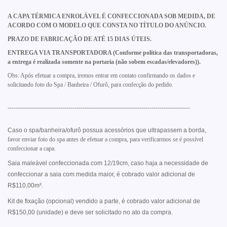
A CAPA TÉRMICA ENROLÁVEL É CONFECCIONADA SOB MEDIDA, DE
ACORDO COM O MODELO QUE CONSTA NO TÍTULO DO ANÚNCIO.
PRAZO DE FABRICAÇÃO DE ATÉ 15 DIAS ÚTEIS.
ENTREGA VIA TRANSPORTADORA (Conforme política das transportadoras,
a entrega é realizada somente na portaria (não sobem escadas/elevadores)).
Obs: Após efetuar a compra, iremos entrar em contato confirmando os dados e
solicitando foto do Spa / Banheira / Ofurô, para confecção do pedido.
------------------------------------------------------------------------------------------
Caso o spa/banheira/ofurô possua acessórios que ultrapassem a borda,
favor enviar foto do spa antes de efetuar a compra, para verificarmos se é possível
confeccionar a capa.
Saia maleável confeccionada com 12/19cm, caso haja a necessidade de
confeccionar a saia com medida maior, é cobrado valor adicional de
R$110,00m².
Kit de fixação (opcional) vendido a parte, é cobrado valor adicional de
R$150,00 (unidade) e deve ser solicitado no ato da compra.