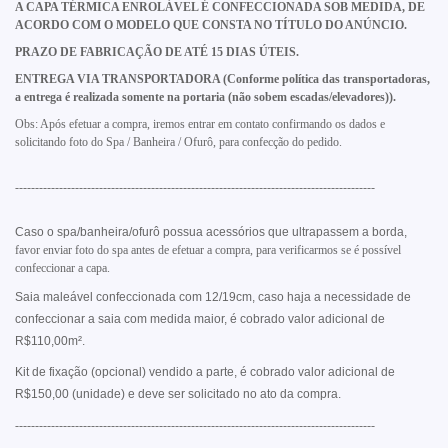
A CAPA TÉRMICA ENROLÁVEL É CONFECCIONADA SOB MEDIDA, DE
ACORDO COM O MODELO QUE CONSTA NO TÍTULO DO ANÚNCIO.
PRAZO DE FABRICAÇÃO DE ATÉ 15 DIAS ÚTEIS.
ENTREGA VIA TRANSPORTADORA (Conforme política das transportadoras,
a entrega é realizada somente na portaria (não sobem escadas/elevadores)).
Obs: Após efetuar a compra, iremos entrar em contato confirmando os dados e
solicitando foto do Spa / Banheira / Ofurô, para confecção do pedido.
------------------------------------------------------------------------------------------
Caso o spa/banheira/ofurô possua acessórios que ultrapassem a borda,
favor enviar foto do spa antes de efetuar a compra, para verificarmos se é possível
confeccionar a capa.
Saia maleável confeccionada com 12/19cm, caso haja a necessidade de
confeccionar a saia com medida maior, é cobrado valor adicional de
R$110,00m².
Kit de fixação (opcional) vendido a parte, é cobrado valor adicional de
R$150,00 (unidade) e deve ser solicitado no ato da compra.
------------------------------------------------------------------------------------------